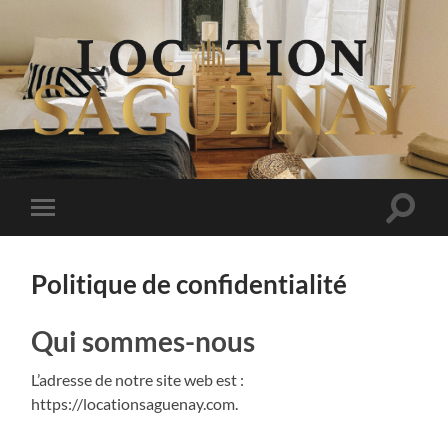
Logements
au
Saguenay
Bascul
Basculer
le
le
champ
menu
de
mobile
recher
Politique de confidentialité
Qui sommes-nous
L’adresse de notre site web est :
https://locationsaguenay.com.