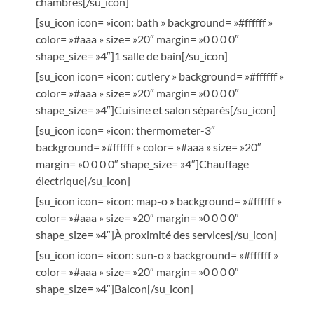
chambres[/su_icon]
[su_icon icon= »icon: bath » background= »#ffffff »
color= »#aaa » size= »20″ margin= »0 0 0 0″
shape_size= »4″]1 salle de bain[/su_icon]
[su_icon icon= »icon: cutlery » background= »#ffffff »
color= »#aaa » size= »20″ margin= »0 0 0 0″
shape_size= »4″]Cuisine et salon séparés[/su_icon]
[su_icon icon= »icon: thermometer-3″
background= »#ffffff » color= »#aaa » size= »20″
margin= »0 0 0 0″ shape_size= »4″]Chauffage
électrique[/su_icon]
[su_icon icon= »icon: map-o » background= »#ffffff »
color= »#aaa » size= »20″ margin= »0 0 0 0″
shape_size= »4″]À proximité des services[/su_icon]
[su_icon icon= »icon: sun-o » background= »#ffffff »
color= »#aaa » size= »20″ margin= »0 0 0 0″
shape_size= »4″]Balcon[/su_icon]