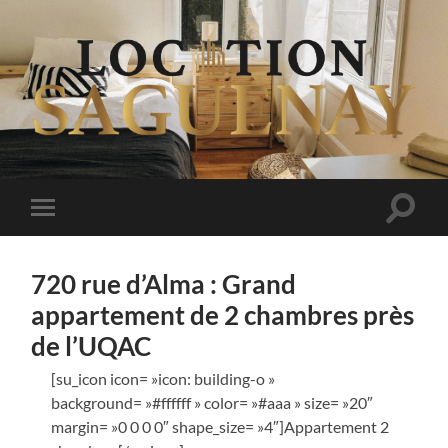
Logements
au
Saguenay
Bascul
Basculer
le
le
champ
menu
de
mobile
recher
720 rue d’Alma : Grand
appartement de 2 chambres près
de l’UQAC
[su_icon icon= »icon: building-o »
background= »#ffffff » color= »#aaa » size= »20″
margin= »0 0 0 0″ shape_size= »4″]Appartement 2