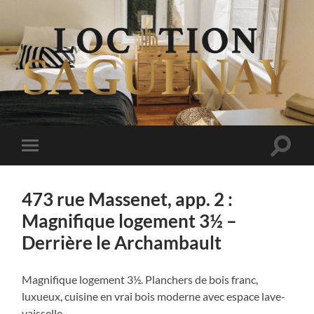
Logements
au
Saguenay
Bascul
Basculer
le
le
champ
menu
de
mobile
recher
473 rue Massenet, app. 2 :
Magnifique logement 3½ –
Derrière le Archambault
Magnifique logement 3½. Planchers de bois franc,
luxueux, cuisine en vrai bois moderne avec espace lave-
vaisselle.