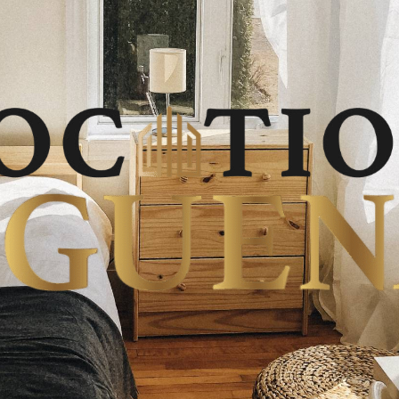
Logements
au
Saguenay